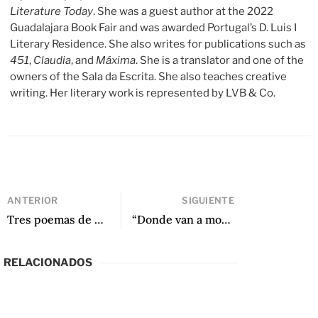
Literature Today
. She was a guest author at the 2022
Guadalajara Book Fair and was awarded Portugal’s D. Luis I
Literary Residence. She also writes for publications such as
451
,
Claudia
, and
Máxima
. She is a translator and one of the
owners of the Sala da Escrita. She also teaches creative
writing. Her literary work is represented by LVB & Co.
ANTERIOR
SIGUIENTE
Tres poemas de Las confesiones de Fabián O. Iriarte, traducidos por Lawrence Schimel
“Donde van a morir los Rocinantes” de Víctor Carreño
RELACIONADOS