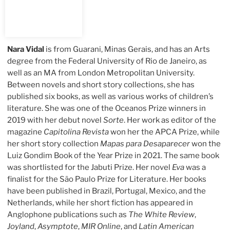
Nara Vidal
is from Guarani, Minas Gerais, and has an Arts
degree from the Federal University of Rio de Janeiro, as
well as an MA from London Metropolitan University.
Between novels and short story collections, she has
published six books, as well as various works of children’s
literature. She was one of the Oceanos Prize winners in
2019 with her debut novel
Sorte
. Her work as editor of the
magazine
Capitolina Revista
won her the APCA Prize, while
her short story collection
Mapas para Desaparecer
won the
Luiz Gondim Book of the Year Prize in 2021. The same book
was shortlisted for the Jabuti Prize. Her novel
Eva
was a
finalist for the São Paulo Prize for Literature. Her books
have been published in Brazil, Portugal, Mexico, and the
Netherlands, while her short fiction has appeared in
Anglophone publications such as
The White Review
,
Joyland
,
Asymptote
,
MIR Online
, and
Latin American