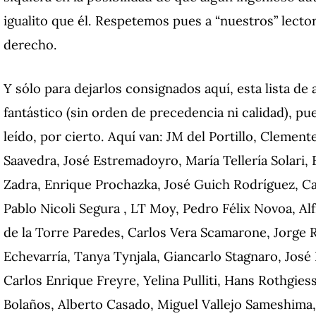
igualito que él.
Respetemos pues a “nuestros” lectore
derecho.
Y sólo para dejarlos consignados aquí, esta lista d
fantástico (sin orden de precedencia ni calidad), 
leído, por cierto.
Aquí van: JM del Portillo, Clement
Saavedra, José Estremadoyro, María Tellería Solari,
Zadra, Enrique Prochazka, José Guich Rodríguez, Carl
Pablo Nicoli Segura , LT Moy, Pedro Félix Novoa, Al
de la Torre Paredes, Carlos Vera Scamarone, Jorge R
Echevarría, Tanya Tynjala, Giancarlo Stagnaro, Jos
Carlos Enrique Freyre, Yelina Pulliti, Hans Rothgies
Bolaños, Alberto Casado, Miguel Vallejo Sameshim