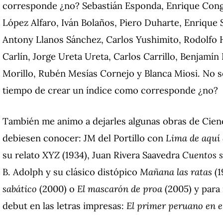
corresponde ¿no?
Sebastián Esponda, Enrique Cong
López Alfaro, Iván Bolaños, Piero Duharte, Enrique
Antony Llanos Sánchez, Carlos Yushimito, Rodolfo H
Carlín, Jorge Ureta Ureta, Carlos Carrillo, Benjam
Morillo, Rubén Mesías Cornejo y Blanca Miosi.
No s
tiempo de crear un índice como corresponde ¿no?
También me animo a dejarles algunas obras de Cien
debiesen conocer: JM del Portillo con
Lima de aquí 
su relato
XYZ
(1934), Juan Rivera Saavedra
Cuentos s
B. Adolph y su clásico distópico
Mañana las ratas
(1
sabático
(2000) o
El mascarón de proa
(2005) y para
debut en las letras impresas:
El primer peruano en e