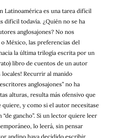
n Latinoamérica es una tarea difícil
 difícil todavía.
¿Quién no se ha
autores anglosajones?
No nos
o México, las preferencias del
cia la última trilogía escrita por un
rato) libro de cuentos de un autor
s locales!
Recurrir al manido
escritores anglosajones” no ha
tas alturas, resulta más ofensivo que
e quiere,
y como si el autor necesitase
en “de gancho”.
Si un lector quiere leer
temporáneo, lo leerá, sin pensar
tor andino haya decidido escribir