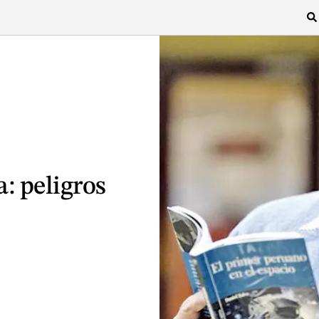
: peligros
s