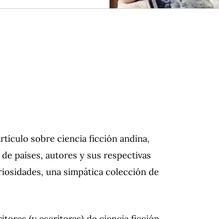
ículo sobre ciencia ficción andina,
 de países, autores y sus respectivas
riosidades, una simpática colección de
itores (y escritoras) de ciencia ficción