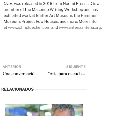
Over
, was released in 2016 from Noemi Press. JD is a
member of the Macondo Writing Workshop and has
exhibited work at Blaffer Art Museum, the Hammer
Museum, Project Row Houses, and more. More info
at
www.johnpluecker.com
and
www.antenaantena.org
.
ANTERIOR
SIGUIENTE
Una conversación entre Betina González y Heather Cleary, autora y traductora de América alucinada
“Aria para escuchar después de la pandemia” de Ana Elisa Ribeiro
RELACIONADOS