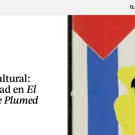
ltural:
dad en
El
 Plumed