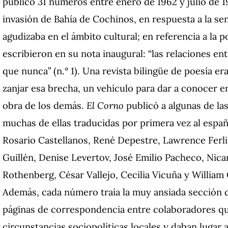
publicó 31 números entre enero de 1962 y julio de 1
invasión de Bahía de Cochinos, en respuesta a la se
agudizaba en el ámbito cultural; en referencia a la po
escribieron en su nota inaugural: “las relaciones en
que nunca” (n.° 1). Una revista bilingüe de poesía e
zanjar esa brecha, un vehículo para dar a conocer e
obra de los demás.
El Corno
publicó a algunas de las
muchas de ellas traducidas por primera vez al españ
Rosario Castellanos, René Depestre, Lawrence Ferlin
Guillén, Denise Levertov, José Emilio Pacheco, Nic
Rothenberg, César Vallejo, Cecilia Vicuña y William
Además, cada número traía la muy ansiada sección d
páginas de correspondencia entre colaboradores qu
circunstancias sociopolíticas locales y daban lugar 