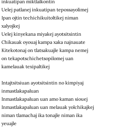
inkuatipan miktlalkontin
Uelej patlanej inkuatipan tepossayolimej
Ipan ojtin techichikuitoltikej niman
xalyojkej
Uelej kinyekana miyakej ayotsitsintin
Chikauak oyouaj kampa xaka najnauate
Kitekotonaj on tlatsakuajle kampa nemej
on tekapotschichetsopilomej uan
kamelauak texipaltikej
Intajtsitsiuan ayotsitsintin no kimpiyaj
inmastlakapaluan
Inmastlakapaluan uan amo kaman siouej
Inmastlakapaluan uan melauak yolchikajkej
niman tlamachaj ika tonajle niman ika
yeuajle