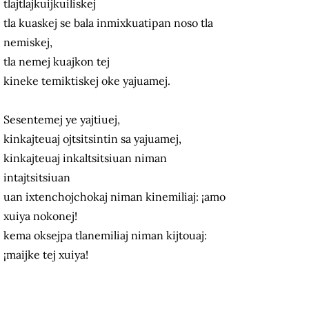
tlajtlajkuijkuiliskej
tla kuaskej se bala inmixkuatipan noso tla
nemiskej,
tla nemej kuajkon tej
kineke temiktiskej oke yajuamej.
Sesentemej ye yajtiuej,
kinkajteuaj ojtsitsintin sa yajuamej,
kinkajteuaj inkaltsitsiuan niman
intajtsitsiuan
uan ixtenchojchokaj niman kinemiliaj: ¡amo
xuiya nokonej!
kema oksejpa tlanemiliaj niman kijtouaj:
¡maijke tej xuiya!