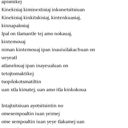
apismikej
Kinekisiaj kiminextisiaj inkonetsitsiuan
Kinekisiaj kinkitskisiaj, kintenkuasiaj,
kinnapalosiaj
Ipal on tlamantle tej amo nokauaj,
kintemouaj
niman kintemouaj ipan inauiuilakachuan on
ueyeatl
atlanelouaj ipan inayeualuan on
tetojtomaktikej
tsopilokotsmatiltin
uan xtla kimatej, uan amo itla kinkokoua
Intajtsitsiuan ayotsitsintin no
omesempoaltin iuan yeimej
ome sempoaltin iuan yeye tlakamej uan