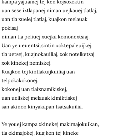
kampa yajuamej tej ken kojxoxoktin
uan sese ixtlapanej niman uejkauej tlatlaj,
uan tla xuelej tlatlaj, kuajkon melauak
pokisaj
niman tla poliuej xuejka komonextsiaj.
Uan ye ueuentsitsintin xoktepaleuijkej,
tla uetsej, kuajnokauiliaj, xok notelketsaj,
xok kinekej nemiskej.
Kuajkon tej kintlakuijkuiliaj uan
telpokakokonej,
kokonej uan tlaixnamikiskej,
uan ueliskej melauak kimiktiskej
san akinon kinyakapan tsatsakuilia.
Ye youej kampa xkinekej makimajokuikan,
tla okimajokej, kuajkon tej kineke