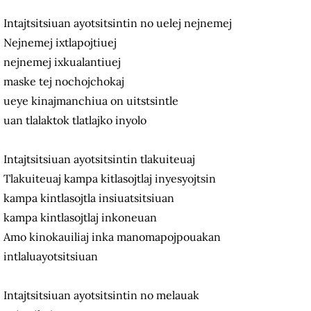
Intajtsitsiuan ayotsitsintin no uelej nejnemej
Nejnemej ixtlapojtiuej
nejnemej ixkualantiuej
maske tej nochojchokaj
ueye kinajmanchiua on uitstsintle
uan tlalaktok tlatlajko inyolo
Intajtsitsiuan ayotsitsintin tlakuiteuaj
Tlakuiteuaj kampa kitlasojtlaj inyesyojtsin
kampa kintlasojtla insiuatsitsiuan
kampa kintlasojtlaj inkoneuan
Amo kinokauiliaj inka manomapojpouakan
intlaluayotsitsiuan
Intajtsitsiuan ayotsitsintin no melauak