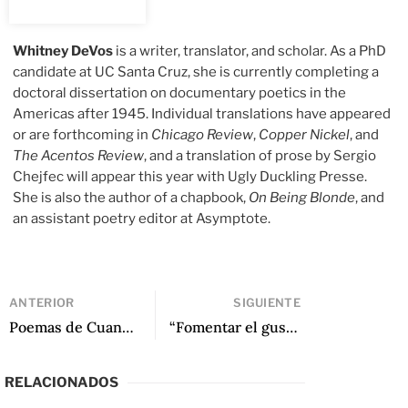
Whitney DeVos
is a writer, translator, and scholar. As a PhD
candidate at UC Santa Cruz, she is currently completing a
doctoral dissertation on documentary poetics in the
Americas after 1945. Individual translations have appeared
or are forthcoming in
Chicago Review
,
Copper Nickel
, and
The Acentos Review
, and a translation of prose by Sergio
Chejfec will appear this year with Ugly Duckling Presse.
She is also the author of a chapbook,
On Being Blonde
, and
an assistant poetry editor at Asymptote.
ANTERIOR
SIGUIENTE
Poemas de Cuando no estoy cerca de Annita Costa Malufe
“Fomentar el gusto por el teatro latinoamericano traducido” de Adam Versényi
RELACIONADOS