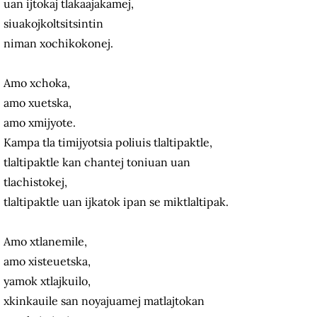
uan ijtokaj tlakaajakamej,
siuakojkoltsitsintin
niman xochikokonej.
Amo xchoka,
amo xuetska,
amo xmijyote.
Kampa tla timijyotsia poliuis tlaltipaktle,
tlaltipaktle kan chantej toniuan uan
tlachistokej,
tlaltipaktle uan ijkatok ipan se miktlaltipak.
Amo xtlanemile,
amo xisteuetska,
yamok xtlajkuilo,
xkinkauile san noyajuamej matlajtokan