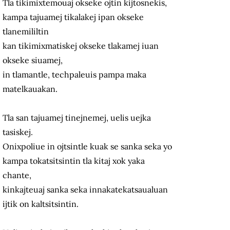
Tla tikimixtemouaj okseke ojtin kijtosnekis,
kampa tajuamej tikalakej ipan okseke
tlanemililtin
kan tikimixmatiskej okseke tlakamej iuan
okseke siuamej,
in tlamantle, techpaleuis pampa maka
matelkauakan.
Tla san tajuamej tinejnemej, uelis uejka
tasiskej.
Onixpoliue in ojtsintle kuak se sanka seka yo
kampa tokatsitsintin tla kitaj xok yaka
chante,
kinkajteuaj sanka seka innakatekatsaualuan
ijtik on kaltsitsintin.