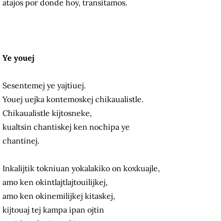
atajos por donde hoy, transitamos.
Ye youej
Sesentemej ye yajtiuej.
Youej uejka kontemoskej chikaualistle.
Chikaualistle kijtosneke,
kualtsin chantiskej ken nochipa ye
chantinej.
Inkalijtik tokniuan yokalakiko on koxkuajle,
amo ken okintlajtlajtouilijkej,
amo ken okinemilijkej kitaskej,
kijtouaj tej kampa ipan ojtin