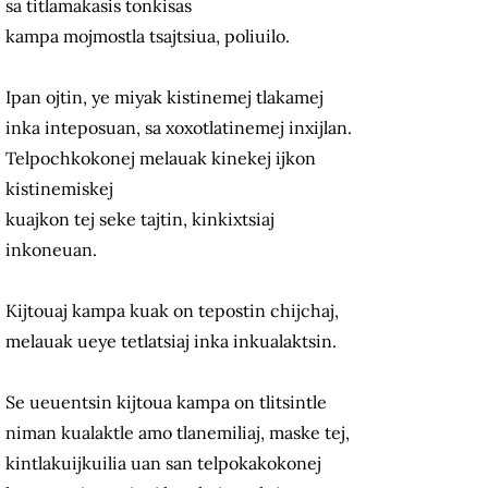
sa titlamakasis tonkisas
kampa mojmostla tsajtsiua, poliuilo.
Ipan ojtin, ye miyak kistinemej tlakamej
inka inteposuan, sa xoxotlatinemej inxijlan.
Telpochkokonej melauak kinekej ijkon
kistinemiskej
kuajkon tej seke tajtin, kinkixtsiaj
inkoneuan.
Kijtouaj kampa kuak on tepostin chijchaj,
melauak ueye tetlatsiaj inka inkualaktsin.
Se ueuentsin kijtoua kampa on tlitsintle
niman kualaktle amo tlanemiliaj, maske tej,
kintlakuijkuilia uan san telpokakokonej