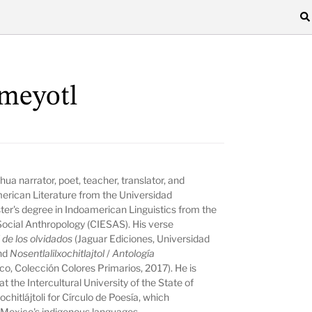
meyotl
hua narrator, poet, teacher, translator, and
erican Literature from the Universidad
r's degree in Indoamerican Linguistics from the
Social Anthropology (CIESAS). His verse
l de los olvidados
(Jaguar Ediciones, Universidad
and
Nosentlalilxochitlajtol
/
Antología
co, Colección Colores Primarios, 2017). He is
 the Intercultural University of the State of
chitlájtoli for Círculo de Poesía, which
 Mexico's indigenous languages.