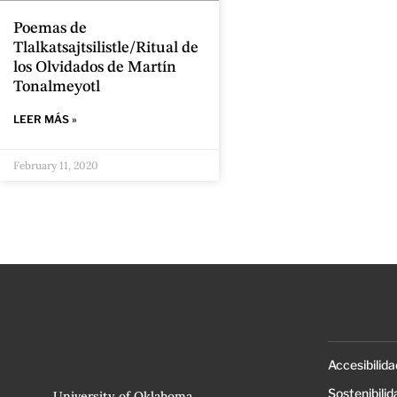
Poemas de
Tlalkatsajtsilistle/Ritual de
los Olvidados de Martín
Tonalmeyotl
LEER MÁS »
February 11, 2020
Accesibilida
Sostenibilid
University of Oklahoma