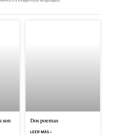
s son
Dos poemas
LEER MÁS »