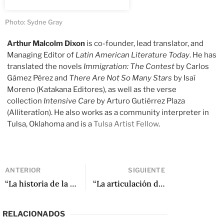
Photo: Sydne Gray
Arthur Malcolm Dixon
is co-founder, lead translator, and
Managing Editor of
Latin American Literature Today
. He has
translated the novels
Immigration: The Contest
by Carlos
Gámez Pérez and
There Are Not So Many Stars
by Isaí
Moreno (Katakana Editores), as well as the verse
collection
Intensive Care
by Arturo Gutiérrez Plaza
(Alliteratïon). He also works as a community interpreter in
Tulsa, Oklahoma and is a
Tulsa Artist Fellow
.
ANTERIOR
SIGUIENTE
“La historia de la literatura es la historia de la progresiva conquista de la intimidad”: La literatura en los tiempos de la postverdad
“La articulación de lo digital desde la literatura en Latinoamérica” de Scott Weintraub
RELACIONADOS