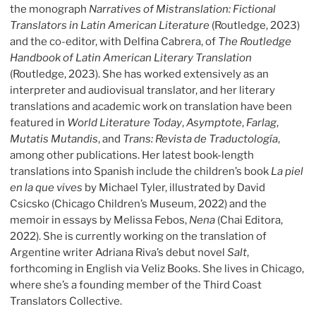
the monograph
Narratives of Mistranslation: Fictional
Translators in Latin American Literature
(Routledge, 2023)
and the co-editor, with Delfina Cabrera, of
The Routledge
Handbook of Latin American Literary Translation
(Routledge, 2023). She has worked extensively as an
interpreter and audiovisual translator, and her literary
translations and academic work on translation have been
featured in
World Literature Today
,
Asymptote
,
Farlag
,
Mutatis Mutandis
, and
Trans: Revista de Traductología
,
among other publications. Her latest book-length
translations into Spanish include the children’s book
La piel
en la que vives
by Michael Tyler, illustrated by David
Csicsko (Chicago Children’s Museum, 2022) and the
memoir in essays by Melissa Febos,
Nena
(Chai Editora,
2022). She is currently working on the translation of
Argentine writer Adriana Riva’s debut novel
Salt
,
forthcoming in English via Veliz Books. She lives in Chicago,
where she’s a founding member of the Third Coast
Translators Collective.