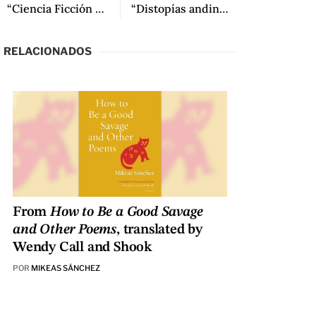
“Ciencia Ficción Andina: Una Introducción” de Marcelo Novoa
“Distopías andinas: cuando el futuro no se asemeja a los deseos” de Iván Rodrigo Mendizábal
RELACIONADOS
From
How to Be a Good Savage
and Other Poems
, translated by
Wendy Call and Shook
POR
MIKEAS SÁNCHEZ