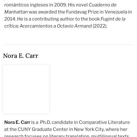
románticos ingleses
in 2009. His novel
Cuaderno de
Manhattan
was awarded the Fundavag Prize in Venezuela in
2014. He is a contributing author to the book
Fugint de la
crítica: Acercamientos a Octavio Armand
(2022).
Nora E. Carr
Nora E. Carr
is a Ph.D. candidate in Comparative Literature
at the CUNY Graduate Center in New York City, where her
research focuses on literary translation, multilingual texts,