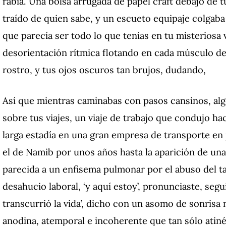
rabia.
Una bolsa arrugada de papel craft debajo de t
traído de quien sabe, y un escueto equipaje colga
que parecía ser todo lo que tenías en tu misteriosa 
desorientación rítmica flotando en cada músculo de
rostro, y tus ojos oscuros tan brujos, dudando,
Así que mientras caminabas con pasos cansinos, algo
sobre tus viajes, un viaje de trabajo que condujo hac
larga estadía en una gran empresa de transporte en 
el de Namib por unos años hasta la aparición de u
parecida a un enfisema pulmonar por el abuso del t
desahucio laboral, ‘y aquí estoy’, pronunciaste, segu
transcurrió la vida’, dicho con un asomo de sonrisa 
anodina, atemporal e incoherente que tan sólo atiné