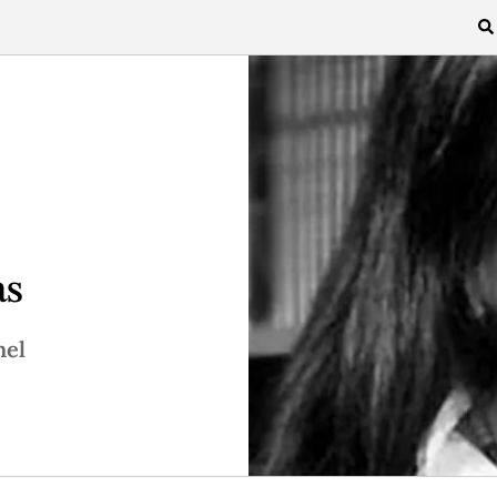
as
hel