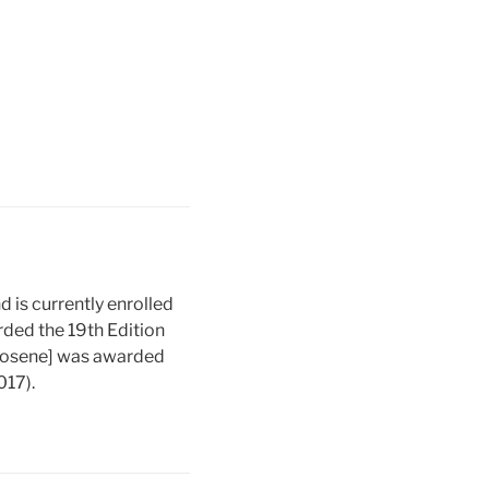
d is currently enrolled
ed the 19th Edition
osene] was awarded
017).