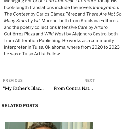
Managing Editor of
Latin American Literature Today
. His
book-length translations include the novels
Immigration:
The Contest
by Carlos Gámez Pérez and
There Are Not So
Many Stars
by Isaí Moreno, both from Katakana Editores,
and the poetry collections
Intensive Care
by Arturo
Gutiérrez Plaza and
Wild West
by Alejandro Castro, both
from Alliteration Publishing. He works as a community
interpreter in Tulsa, Oklahoma, where from 2020 to 2023
he was a Tulsa Artist Fellow.
PREVIOUS
NEXT
“My Father’s Black Motorcycle” by Jesús Montoya
From Contra Natura by Rodolfo Hinostroza
RELATED POSTS