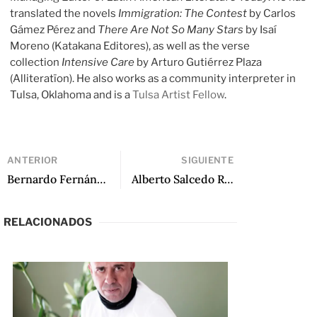
translated the novels
Immigration: The Contest
by Carlos
Gámez Pérez and
There Are Not So Many Stars
by Isaí
Moreno (Katakana Editores), as well as the verse
collection
Intensive Care
by Arturo Gutiérrez Plaza
(Alliteratïon). He also works as a community interpreter in
Tulsa, Oklahoma and is a
Tulsa Artist Fellow
.
ANTERIOR
SIGUIENTE
Bernardo Fernández (Bef): “Puedes construir un universo completo con una hoja de papel y tinta”: Una conversación con Radmila Stefkova
Alberto Salcedo Ramos: Cultura popular, crónica colombiana y periodismo norteamericano: Una conversación con Luvia Estrella Morales Rodríguez
RELACIONADOS