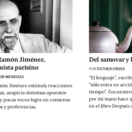
Ramón Jiménez,
Del samovar y l
ista parisino
POR
ESTHER CROSS
OR MENDOZA
“El lenguaje”, escri
“sólo entra en acció
món Jiménez estimula reacciones
tiempo”. Encuentro 
as, auspicia síntomas opuestos
por mi mano hace q
 y pocas veces logra un consenso
en el libro
Después 
s y preferencias.