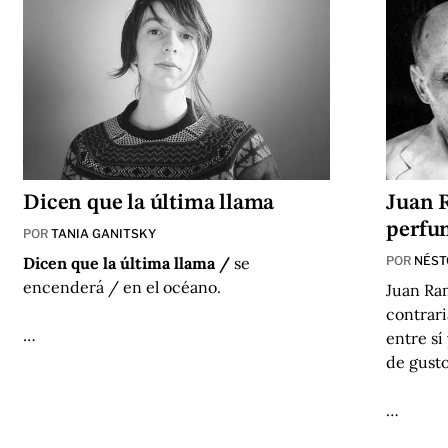
Dicen que la última llama
Juan 
perfum
POR
TANIA GANITSKY
Dicen que la última llama /
se
POR
NÉST
encenderá / en el océano.
Juan Ra
contrari
…
entre sí
de gusto
…