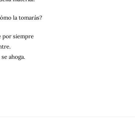
ómo la tomarás?
e por siempre
ntre.
s se ahoga.