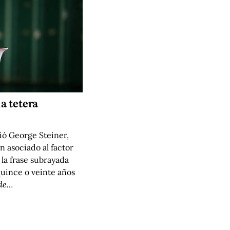
a tetera
bió George Steiner,
n asociado al factor
la frase subrayada
uince o veinte años
de…