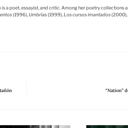
 is a poet, essayist, and critic. Among her poetry collections 
ientos
(1996),
Umbrías
(1999),
Los cursos imantados
(2000),
stañón
“Nation” 