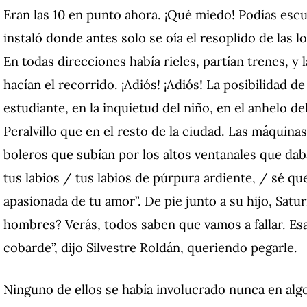
Eran las 10 en punto ahora.
¡Qué miedo!
Podías escu
instaló donde antes solo se oía el resoplido de las 
En todas direcciones había rieles, partían trenes, y la
hacían el recorrido.
¡Adiós!
¡Adiós!
La posibilidad de
estudiante, en la inquietud del niño, en el anhelo de
Peralvillo que en el resto de la ciudad.
Las máquinas
boleros que subían por los altos ventanales que dab
tus labios / tus labios de púrpura ardiente, / sé q
apasionada de tu amor”.
De pie junto a su hijo, Satur
hombres?
Verás,
todos saben que vamos a fallar.
Es
cobarde”, dijo Silvestre Roldán, queriendo pegarle.
Ninguno de ellos se había involucrado nunca en al