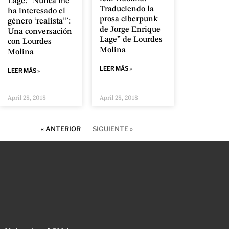
Lage: “Nunca me
Traduciendo la
ha interesado el
prosa ciberpunk
género ‘realista’”:
de Jorge Enrique
Una conversación
Lage” de Lourdes
con Lourdes
Molina
Molina
LEER MÁS »
LEER MÁS »
April 28, 2018
April 28, 2018
« ANTERIOR
SIGUIENTE »