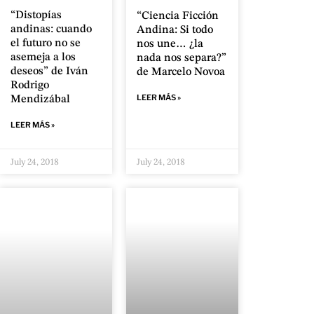
“Distopías
“Ciencia Ficción
andinas: cuando
Andina: Si todo
el futuro no se
nos une… ¿la
asemeja a los
nada nos separa?”
deseos” de Iván
de Marcelo Novoa
Rodrigo
LEER MÁS »
Mendizábal
LEER MÁS »
July 24, 2018
July 24, 2018