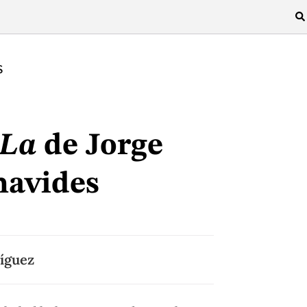
S
-La
de Jorge
navides
íguez