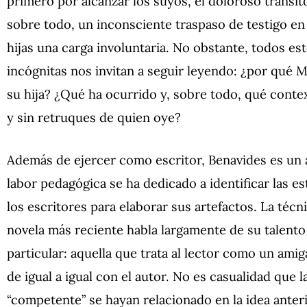
primero por alcanzar los suyos, el doloroso tránsito
sobre todo, un inconsciente traspaso de testigo en
hijas una carga involuntaria. No obstante, todos est
incógnitas nos invitan a seguir leyendo: ¿por qué M
su hija? ¿Qué ha ocurrido y, sobre todo, qué contex
y sin retruques de quien oye?
Además de ejercer como escritor, Benavides es un 
labor pedagógica se ha dedicado a identificar las es
los escritores para elaborar sus artefactos. La téc
novela más reciente habla largamente de su talento 
particular: aquella que trata al lector como un ami
de igual a igual con el autor. No es casualidad que
“competente” se hayan relacionado en la idea anteri