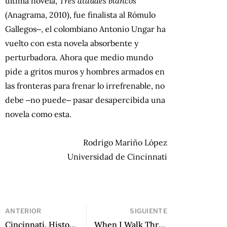
última novela,
Tres ataúdes blancos
(Anagrama, 2010), fue finalista al Rómulo
Gallegos‒, el colombiano Antonio Ungar ha
vuelto con esta novela absorbente y
perturbadora. Ahora que medio mundo
pide a gritos muros y hombres armados en
las fronteras para frenar lo irrefrenable, no
debe ‒no puede‒ pasar desapercibida una
novela como esta.
Rodrigo Mariño López
Universidad de Cincinnati
ANTERIOR
SIGUIENTE
Cincinnati. Historia personal de Manuel Iris
When I Walk Through That Door, I Am: An Immigrant Mother’s Quest de Jimmy Santiago Baca