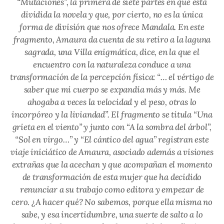
“Mutaciones”, la primera de siete partes en que está
dividida la novela y que, por cierto, no es la única
forma de división que nos ofrece
Mandala
. En este
fragmento, Amaura da cuenta de su retiro a la laguna
sagrada, una Villa enigmática, dice, en la que el
encuentro con la naturaleza conduce a una
transformación de la percepción física: “… el vértigo de
saber que mi cuerpo se expandía más y más. Me
ahogaba a veces la velocidad y el peso, otras lo
incorpóreo y la liviandad”. El fragmento se titula “Una
grieta en el viento” y junto con “A la sombra del árbol”,
“Sol en virgo…” y “El cántico del agua” registran este
viaje iniciático de Amaura, asociado además a visiones
extrañas que la acechan y que acompañan el momento
de transformación de esta mujer que ha decidido
renunciar a su trabajo como editora y empezar de
cero. ¿A hacer qué? No sabemos, porque ella misma no
sabe, y esa incertidumbre, una suerte de salto a lo