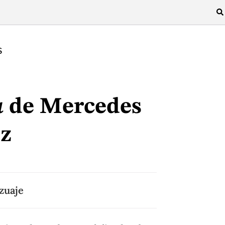
S
a
de Mercedes
z
zuaje