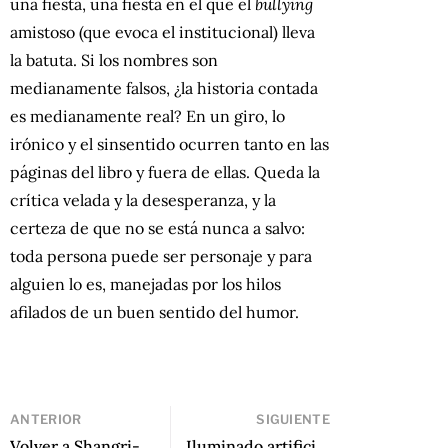
una fiesta, una fiesta en el que el
bullying
amistoso (que evoca el institucional) lleva
la batuta. Si los nombres son
medianamente falsos, ¿la historia contada
es medianamente real? En un giro, lo
irónico y el sinsentido ocurren tanto en las
páginas del libro y fuera de ellas. Queda la
crítica velada y la desesperanza, y la
certeza de que no se está nunca a salvo:
toda persona puede ser personaje y para
alguien lo es, manejadas por los hilos
afilados de un buen sentido del humor.
ANTERIOR
SIGUIENTE
Volver a Shangri-La de Jorge Eduardo Benavides
Iluminado artificio. Ensayos sobre la obra de Mercedes Roffé, compilados por Eugenia Straccali