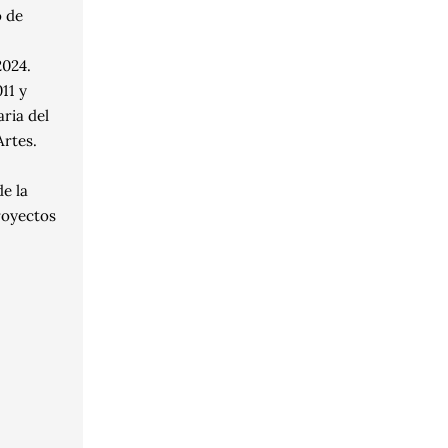
o de
2024.
11 y
aria del
Artes.
e la
proyectos