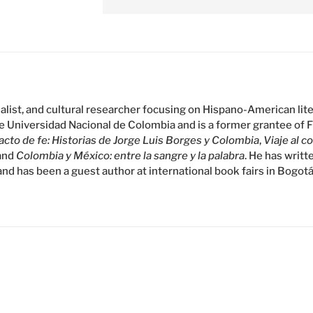
rnalist, and cultural researcher focusing on Hispano-American lit
he Universidad Nacional de Colombia and is a former grantee of 
cto de fe: Historias de Jorge Luis Borges y Colombia
,
Viaje al c
 and
Colombia y México: entre la sangre y la palabra
. He has writt
and has been a guest author at international book fairs in Bogotá