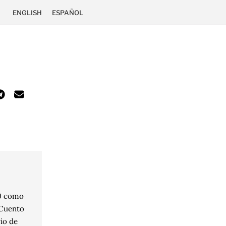
ENGLISH
ESPAÑOL
.
19 como
 Cuento
io de