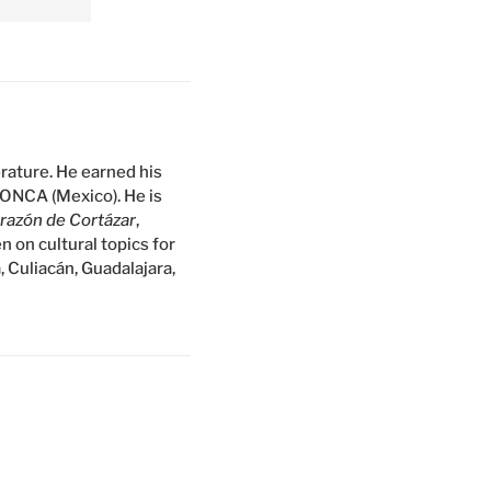
erature. He earned his
FONCA (Mexico). He is
orazón de Cortázar
,
en on cultural topics for
, Culiacán, Guadalajara,