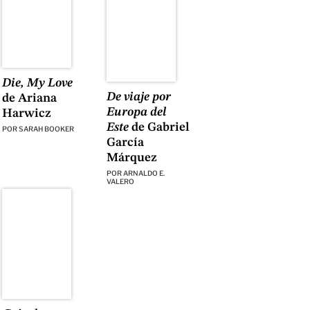
Die, My Love
De viaje por
de Ariana
Europa del
Harwicz
Este
de Gabriel
POR
SARAH BOOKER
García
Márquez
POR
ARNALDO E.
VALERO