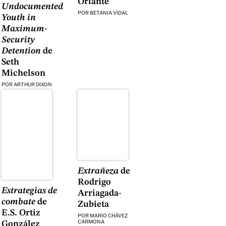
Orlante
Undocumented
POR
BETANIA VIDAL
Youth in
Maximum-
Security
Detention
de
Seth
Michelson
POR
ARTHUR DIXON
Extrañeza
de
Rodrigo
Estrategias de
Arriagada-
combate
de
Zubieta
E.S. Ortiz
POR
MARIO CHÁVEZ
CARMONA
González