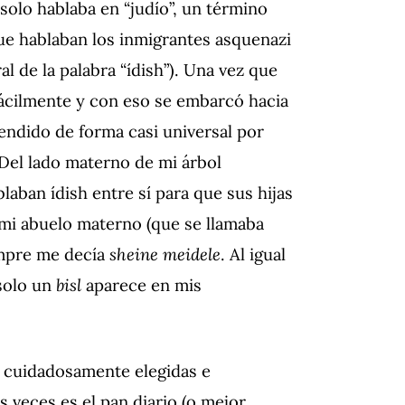
 solo hablaba en “judío”, un término
que hablaban los inmigrantes asquenazi
l de la palabra “ídish”). Una vez que
fácilmente y con eso se embarcó hacia
rendido de forma casi universal por
Del lado materno de mi árbol
aban ídish entre sí para que sus hijas
mi abuelo materno (que se llamaba
empre me decía
sheine meidele
. Al igual
 solo un
bisl
aparece en mis
h cuidadosamente elegidas e
 veces es el pan diario (o mejor