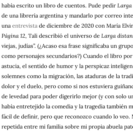
había escrito un libro de cuentos. Pude pedir
Larga 
de una librería argentina y mandarlo por correo inter
una
entrevista
de diciembre de 2020 con María Elvira
Página 12
, Tali describió el universo de
Larga distan
viejas, judías”. (¿Acaso esa frase significaba un gru
como personajes secundarios?) Cuando el libro por 
astucia, el sentido de humor y la perspicaz intelig
solemnes como la migración, las ataduras de la tradi
dolor y el duelo, pero como si nos estuviera guiñand
de levedad para poder digerirlo mejor (y con solo u
había entretejido la comedia y la tragedia también m
fácil de definir, pero que reconozco cuando lo veo.
repetida entre mi familia sobre mi propia abuela pa