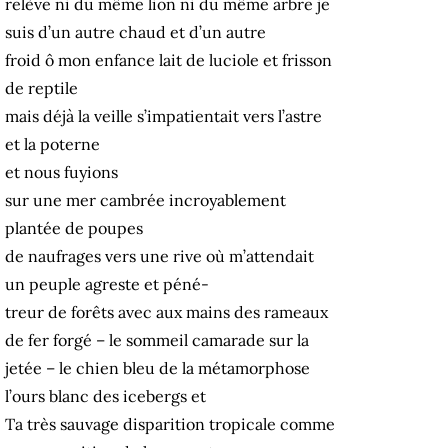
relève ni du même lion ni du même arbre je
suis d’un autre chaud et d’un autre
froid ô mon enfance lait de luciole et frisson
de reptile
mais déjà la veille s’impatientait vers l’astre
et la poterne
et nous fuyions
sur une mer cambrée incroyablement
plantée de poupes
de naufrages vers une rive où m’attendait
un peuple agreste et péné-
treur de forêts avec aux mains des rameaux
de fer forgé – le sommeil camarade sur la
jetée – le chien bleu de la métamorphose
l’ours blanc des icebergs et
Ta très sauvage disparition tropicale comme