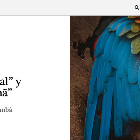
al” y
hã”
ambá