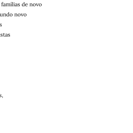
 famílias de novo
mundo novo
s
istas
s,