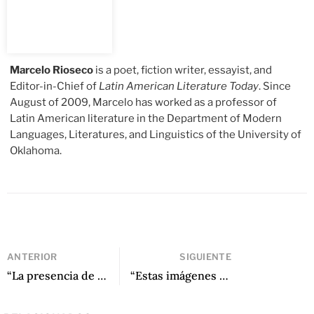
Marcelo Rioseco
is a poet, fiction writer, essayist, and
Editor-in-Chief of
Latin American Literature Today
. Since
August of 2009, Marcelo has worked as a professor of
Latin American literature in the Department of Modern
Languages, Literatures, and Linguistics of the University of
Oklahoma.
ANTERIOR
SIGUIENTE
“La presencia de los muertos en nuestra vida de vivos”: Una entrevista a Andrea Mejía sobre La sed se va con el río
“Estas imágenes calman esa parte de mí que busca sin cesar”: Una conversación con Erika Morillo