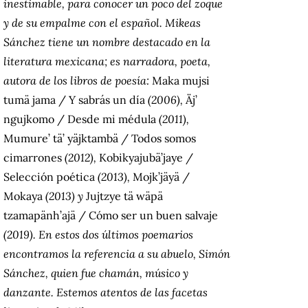
inestimable, para conocer un poco del zoque
y de su empalme con el español. Mikeas
Sánchez tiene un nombre destacado en la
literatura mexicana; es narradora, poeta,
autora de los libros de poesía:
Maka mujsi
tumä jama / Y sabrás un día
(2006),
Äj’
ngujkomo / Desde mi médula
(2011),
Mumure’ tä’ yäjktambä / Todos somos
cimarrones
(2012),
Kobikyajubä’jaye /
Selección poética
(2013),
Mojk’jäyä /
Mokaya
(2013) y
Jujtzye tä wäpä
tzamapänh’ajä / Cómo ser un buen salvaje
(2019). En estos dos últimos poemarios
encontramos la referencia a su abuelo, Simón
Sánchez, quien fue chamán, músico y
danzante. Estemos atentos de las facetas