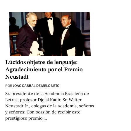
Lúcidos objetos de lenguaje:
Agradecimiento por el Premio
Neustadt
POR
JOÃO CABRAL DE MELO NETO
Sr. presidente de la Academia Brasileña de
Letras, profesor Djelal Kadir, Sr. Walter
Neustadt Jr., colegas de la Academia, señoras
y señores: Con ocasión de recibir este
prestigioso premio,…