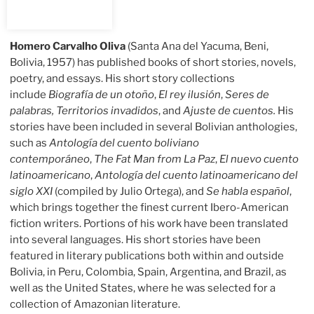
Homero Carvalho Oliva
(Santa Ana del Yacuma, Beni,
Bolivia, 1957) has published books of short stories, novels,
poetry, and essays. His short story collections
include
Biografía de un otoño
,
El rey ilusión
,
Seres de
palabras, Territorios invadidos
, and
Ajuste de cuentos.
His
stories have been included in several Bolivian anthologies,
such as
Antología del cuento boliviano
contemporáneo
,
The Fat Man from La Paz
,
El nuevo cuento
latinoamericano
,
Antología del cuento latinoamericano del
siglo XXI
(compiled by Julio Ortega), and
Se habla español
,
which brings together the finest current Ibero-American
fiction writers. Portions of his work have been translated
into several languages. His short stories have been
featured in literary publications both within and outside
Bolivia, in Peru, Colombia, Spain, Argentina, and Brazil, as
well as the United States, where he was selected for a
collection of Amazonian literature.