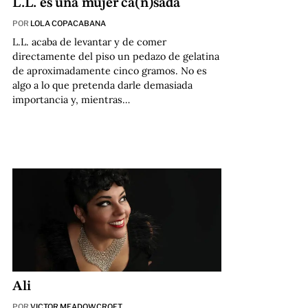
L.L. es una mujer ca(n)sada
POR
LOLA COPACABANA
L.L. acaba de levantar y de comer
directamente del piso un pedazo de gelatina
de aproximadamente cinco gramos. No es
algo a lo que pretenda darle demasiada
importancia y, mientras…
Ali
POR
VICTOR MEADOWCROFT