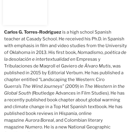
Carlos G. Torres-Rodríguez
is a high school Spanish
teacher at Casady School. He received his Ph.D. in Spanish
with emphasis in film and video studies from the University
of Oklahoma in 2013. His first book,
Nomadismo, poética de
la desolación e intertextualidad en
Empresas y
Tribulaciones de Maqroll el Gaviero
de Álvaro Mutis
, was
published in 2015 by Editorial Verbum. He has published a
chapter entitled “Landscaping the Western: Ciro
Guerra’s
The Wind Journeys
” (2009) in
The Western in the
Global South
(Routledge Advances in Film Studies). He has
a recently published book chapter about global warming
and climate change in a Top Hat Spanish textbook. He has
published book reviews in
Hispania
, online
magazine
Aurora Boreal
, and Colombian literary
magazine
Numero
. He is a new National Geographic