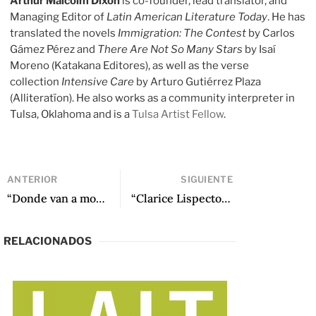
Arthur Malcolm Dixon
is co-founder, lead translator, and
Managing Editor of
Latin American Literature Today
. He has
translated the novels
Immigration: The Contest
by Carlos
Gámez Pérez and
There Are Not So Many Stars
by Isaí
Moreno (Katakana Editores), as well as the verse
collection
Intensive Care
by Arturo Gutiérrez Plaza
(Alliteratïon). He also works as a community interpreter in
Tulsa, Oklahoma and is a
Tulsa Artist Fellow
.
ANTERIOR
SIGUIENTE
“Donde van a morir los Rocinantes” de Víctor Carreño
“Clarice Lispector: Fuera de las garras de la teoría” de Guillermo Cerceau
RELACIONADOS