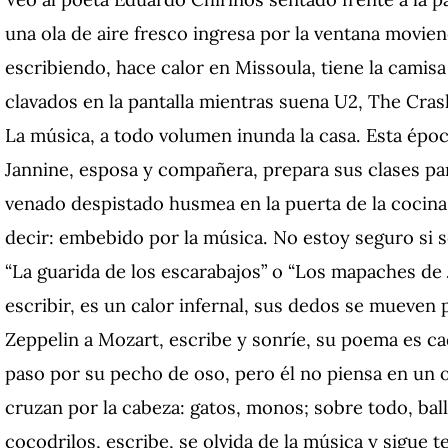
una ola de aire fresco ingresa por la ventana moviend
escribiendo, hace calor en Missoula, tiene la camis
clavados en la pantalla mientras suena U2, The Cra
La música, a todo volumen inunda la casa. Esta époc
Jannine, esposa y compañera, prepara sus clases pa
venado despistado husmea en la puerta de la cocina.
decir: embebido por la música. No estoy seguro si se 
“La guarida de los escarabajos” o “Los mapaches de J
escribir, es un calor infernal, sus dedos se mueven 
Zeppelin a Mozart, escribe y sonríe, su poema es ca
paso por su pecho de oso, pero él no piensa en un o
cruzan por la cabeza: gatos, monos; sobre todo, ball
cocodrilos, escribe, se olvida de la música y sigue 