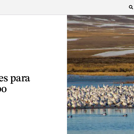
es para
po