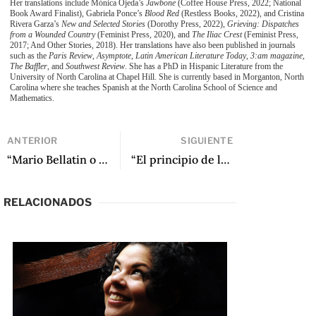
Her translations include Mónica Ojeda’s
Jawbone
(Coffee House Press, 2022; National
Book Award Finalist), Gabriela Ponce’s
Blood Red
(Restless Books, 2022), and Cristina
Rivera Garza’s
New and Selected Stories
(Dorothy Press, 2022),
Grieving: Dispatches
from a Wounded Country
(Feminist Press, 2020), and
The Iliac Crest
(Feminist Press,
2017; And Other Stories, 2018). Her translations have also been published in journals
such as the
Paris Review
,
Asymptote
,
Latin
American Literature Today
,
3:am magazine
,
The Baffler
, and
Southwest Review
. She has a PhD in Hispanic Literature from the
University of North Carolina at Chapel Hill. She is currently based in Morganton, North
Carolina where she teaches Spanish at the North Carolina School of Science and
Mathematics.
ANTERIOR
SIGUIENTE
“Mario Bellatin o los problemas de la fe (literaria)” de Delfina Cabrera
“El principio de la incertidumbre. Sobre Shiki Nagaoka: una nariz de ficción” de João Paulo Cuenca
RELACIONADOS