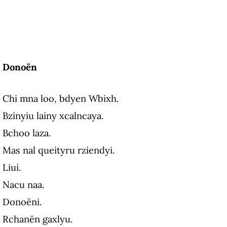
Donoën
Chi mna loo, bdyen Wbixh.
Bzinyiu lainy xcalncaya.
Bchoo laza.
Mas nal queityru rziendyi.
Liui.
Nacu naa.
Donoëni.
Rchanën gaxlyu.