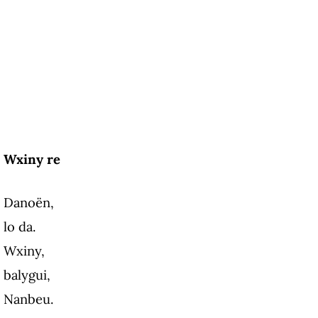
Wxiny re
Danoën,
lo da.
Wxiny,
balygui,
Nanbeu.