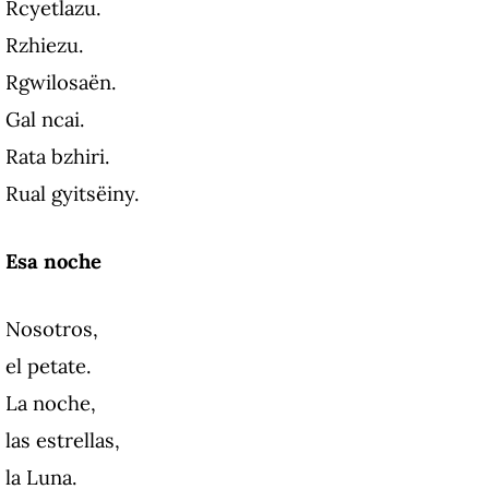
Rcyetlazu.
Rzhiezu.
Rgwilosaën.
Gal ncai.
Rata bzhiri.
Rual gyitsëiny.
Esa noche
Nosotros,
el petate.
La noche,
las estrellas,
la Luna.