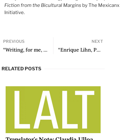
Fiction from the Bicultural Margins
by The Mexicanx
Initiative.
PREVIOUS
NEXT
“Writing, for me, is a performance”: An Interview with Enrique Lihn
“Enrique Lihn, Posthumous Author” by Andrés Florit
RELATED POSTS
Translator's Note: Claudia Ulloa