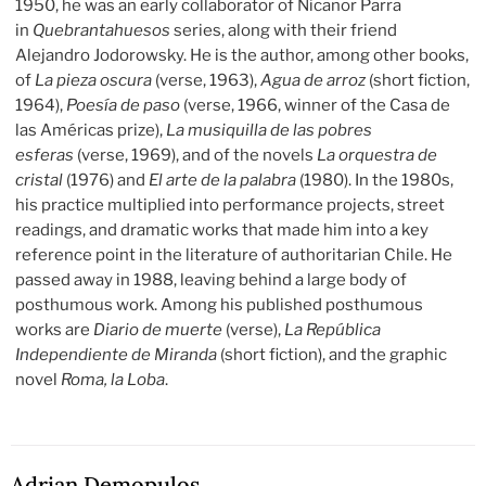
1950, he was an early collaborator of Nicanor Parra
in
Quebrantahuesos
series, along with their friend
Alejandro Jodorowsky. He is the author, among other books,
of
La pieza oscura
(verse, 1963),
Agua de arroz
(short fiction,
1964),
Poesía de paso
(verse, 1966, winner of the Casa de
las Américas prize),
La musiquilla de las pobres
esferas
(verse, 1969), and of the novels
La orquestra de
cristal
(1976) and
El arte de la palabra
(1980). In the 1980s,
his practice multiplied into performance projects, street
readings, and dramatic works that made him into a key
reference point in the literature of authoritarian Chile. He
passed away in 1988, leaving behind a large body of
posthumous work. Among his published posthumous
works are
Diario de muerte
(verse),
La República
Independiente de Miranda
(short fiction), and the graphic
novel
Roma, la Loba
.
Adrian Demopulos