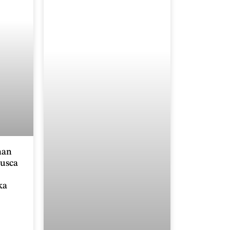
man
busca
ka