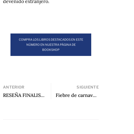
devenido extranjero.
COMPRA LOS LIBROS DESTACADOS EN ESTE
NÚMERO EN NUESTRA PÁGINA DE
BOOKSHOP
ANTERIOR
SIGUIENTE
RESEÑA FINALISTA: Nuevas cartas náuticas de Adalber Salas Hernández
Fiebre de carnaval de Yuliana Ortiz Ruano