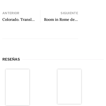
ANTERIOR
SIGUIENTE
Colorado. Translations/Traducciones de Mary Crow, Camille Dungy, Sasha Steensen, and Dan Beachy-Quick
Room in Rome de Jorge Eduardo Eielson
RESEÑAS