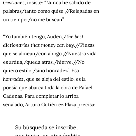
Gestiones
, insiste: “Nunca he sabido de
palabras/tanto como quise.//Relegadas en
un tiempo,/no me buscan”.
“Yo también tengo, Auden,/
the best
dictionaries that money can buy
.//Piezas
que se alinean/con ahogo.//Nuestra vida
es ardua,/queda atrás,/hierve.//No
quiero estilo,/sino honradez”. Esa
honradez
, que se aleja del estilo, es la
poesía que abarca toda la obra de Rafael
Cadenas. Para completar lo arriba
señalado, Arturo Gutiérrez Plaza precisa:
Su búsqueda se inscribe,
por tanto, en otro ámbito