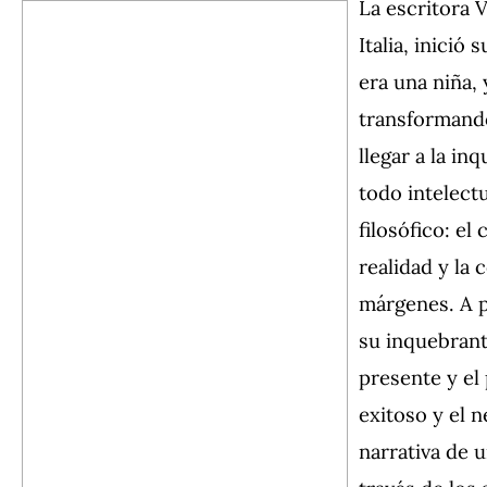
La escritora V
Italia, inició
era una niña, 
transformando
llegar a la i
todo intelect
filosófico: el
realidad y la
márgenes. A p
su inquebrant
presente y el
exitoso y el n
narrativa de 