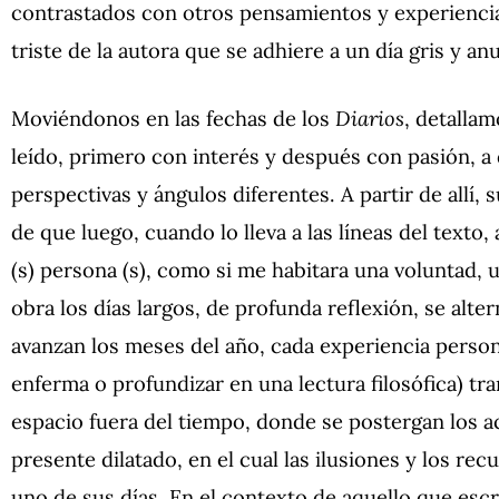
contrastados con otros pensamientos y experienci
triste de la autora que se adhiere a un día gris y an
Moviéndonos en las fechas de los
Diarios
, detallam
leído, primero con interés y después con pasión, a
perspectivas y ángulos diferentes. A partir de allí,
de que luego, cuando lo lleva a las líneas del texto,
(s) persona (s), como si me habitara una voluntad, u
obra los días largos, de profunda reflexión, se alt
avanzan los meses del año, cada experiencia person
enferma o profundizar en una lectura filosófica) tra
espacio fuera del tiempo, donde se postergan los 
presente dilatado, en el cual las ilusiones y los r
uno de sus días. En el contexto de aquello que escr