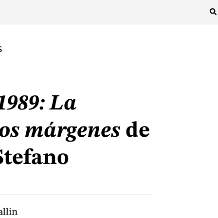
S
1989: La
los márgenes
de
Stefano
llin