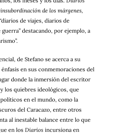
años, los meses y los días.
Diarios
 insubordinación de los márgenes,
diarios de viajes, diarios de
de guerra” destacando, por ejemplo, a
arismo”.
ncial, de Stefano se acerca a su
ce énfasis en sus conmemoraciones del
gar donde la inmersión del escritor
 y los quiebres ideológicos, que
políticos en el mundo, como la
oscuros del Caracazo, entre otros
ta al inestable balance entre lo que
que en los
Diarios
incursiona en