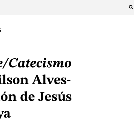
S
e/Catecismo
lson Alves-
ión de Jesús
ya