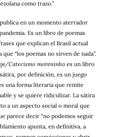
nezolana como trazo.”
e publica en un momento aterrador
a pandemia. Es un libro de poemas
rases que explican el Brasil actual
ra que “los poemas no sirven de nada”.
aje/Catecismo moreninho
es un libro
átira, por definición, es un juego
es una forma literaria que remite
le y se quiere ridiculizar. La sátira
to a un aspecto social o moral que
 que parece decir “no podemos seguir
lamiento apunta, en definitiva, a
cursos, romper convicciones y abrir