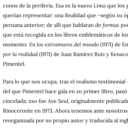
conos de la periferia. Esa es la
nueva Lima
que los
querían representar: una Realidad que –según su ópt
peruana anterior; de allí que hablaran de
formas poé
que está recogida en los libros emblemáticos de lo
momento:
En los extramuros del mundo
(1971) de E
por la realidad
(1971) de Juan Ramírez Ruíz y
Kenaco
Pimentel.
Para lo que nos ocupa, tras el realismo testimoni
del que Pimentel hace gala en su primer libro, pas
cincelada: eso fue
Ave Soul,
originalmente publicad
Rinoceronte en 1973. Ahora tenemos ante nosotros l
reorganizada por su propio autor y traducida al i