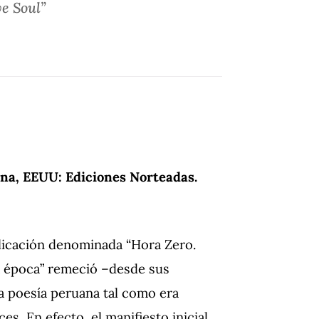
ve Soul”
ona, EEUU: Ediciones Norteadas.
licación denominada “Hora Zero.
a época” remeció –desde sus
la poesía peruana tal como era
s. En efecto, el manifiesto inicial