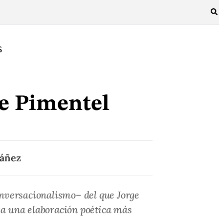
S
e Pimentel
váñez
onversacionalismo– del que Jorge
ó a una elaboración poética más