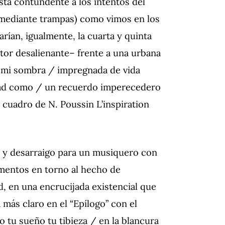
esta contundente a los intentos del
o mediante trampas) como vimos en los
arían, igualmente, la cuarta y quinta
tor desalienante– frente a una urbana
i mi sombra / impregnada de vida
udad como / un recuerdo imperecedero
n cuadro de N. Poussin L’inspiration
or y desarraigo para un musiquero con
gmentos en torno al hecho de
, en una encrucijada existencial que
a más claro en el “Epílogo” con el
tu sueño tu tibieza / en la blancura