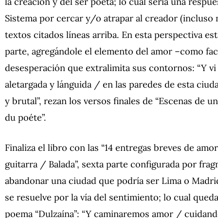
la creación y del ser poeta; lo cual sería una respu
Sistema por cercar y/o atrapar al creador (inclus
textos citados líneas arriba. En esta perspectiva est
parte, agregándole el elemento del amor –como fac
desesperación que extralimita sus contornos: “Y v
aletargada y lánguida / en las paredes de esta ci
y brutal”, rezan los versos finales de “Escenas de u
du poéte”.
Finaliza el libro con las “14 entregas breves de am
guitarra / Balada”, sexta parte configurada por fra
abandonar una ciudad que podría ser Lima o Madrid
se resuelve por la vía del sentimiento; lo cual qued
poema “Dulzaína”: “Y caminaremos amor / cuidando 