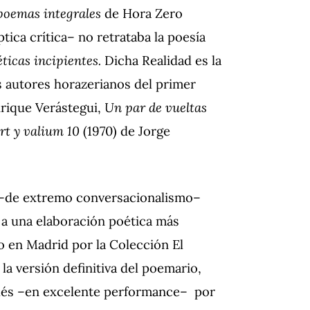
poemas integrales
de Hora Zero
ica crítica– no retrataba la poesía
ticas incipientes.
Dicha Realidad es la
s autores horazerianos del primer
nrique Verástegui,
Un par de vueltas
rt y valium 10
(1970) de Jorge
al –de extremo conversacionalismo–
ó a una elaboración poética más
o en Madrid por la Colección El
a versión definitiva del poemario,
nglés –en excelente performance– por