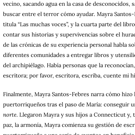
vecino, sacando agua en la casa de desconocidos, s
buscar entre el terror cómo ayudar. Mayra Santos-
titula “Las muchas voces”, y la cuarta parte del libr
contar sus historias y supervivencias sobre el hur
de las crónicas de su experiencia personal habla s
diferentes comunidades a entregar libros y utensilio
del archipiélago. Había personas que la reconocían,
escritora; por favor, escritora, escriba, cuente mi hi
Finalmente, Mayra Santos-Febres narra cómo hizo l
puertorriqueños tras el paso de María: conseguir u
norte.
Llegaron Mayra y sus hijos a Connecticut y, tr
paz, la armonía, Mayra comienza su gestión de escr
puertorriqueña a una serie de eventos en beneficio a