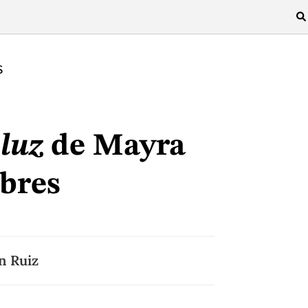
S
 luz
de Mayra
bres
n Ruiz