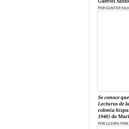
Gabriel Saxt
POR
GUNTER SIL
Se conoce que
Lecturas de l
colonia hispa
1940)
de Marí
POR
LUZIRIS PIN