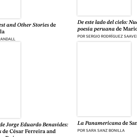
De este lado del cielo: N
st and Other Stories
de
poesía peruana
de Mario
la
POR
SERGIO RODRÍGUEZ SAAV
RANDALL
La Panamericana
de San
de Jorge Eduardo Benavides:
POR
SARA SANZ BONILLA
s
de César Ferreira and