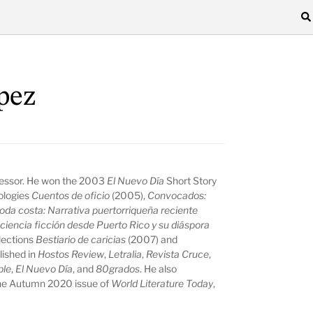
pez
rofessor. He won the 2003
El Nuevo Día
Short Story
ologies
Cuentos de oficio
(2005),
Convocados:
toda costa: Narrativa puertorriqueña reciente
 ciencia ficción desde Puerto Rico y su diáspora
llections
Bestiario de caricias
(2007) and
lished in
Hostos Review
,
Letralia
,
Revista
Cruce
,
ble
,
El Nuevo Día
, and
80grados
. He also
 the Autumn 2020 issue of
World Literature Today
,