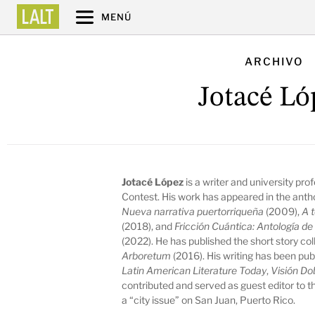
MENÚ
ARCHIVO
Jotacé Ló
Jotacé López
is a writer and university p
Contest. His work has appeared in the anth
Nueva narrativa puertorriqueña
(2009),
A 
(2018), and
Fricción Cuántica: Antología de
(2022). He has published the short story co
Arboretum
(2016). His writing has been pub
Latin American Literature Today
,
Visión Do
contributed and served as guest editor to
a “city issue” on San Juan, Puerto Rico.