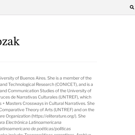
ozak
versity of Buenos Aires. She is a member of the
c and Technological Research (CONICET), and is a
 and Communication Studies of the University of
Cruces de Narrativas Culturales (UNTREF), which
us + Masters Crossways in Cultural Narratives. She
n Comparative Theory of Arts (UNTREF) and on the
re Organization (https://eliterature.org/). She
ura Electrónica Latinoamericana
latinoamericano de poéticas/políticas
ooks include:
Tecnopoéticas argentinas. Archivo