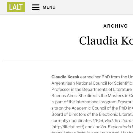
MENÚ
ARCHIVO
Claudia K
Claudia Kozak
earned her PhD from the Uni
Argentinean National Council for Scientifi
Professor in the Departments of Literature
Buenos Aires. She directs the Master's in 
is part of the international program Erasm
sits on the Academic Council of the PhD i
Board of Directors of the Electronic Literatu
currently coordinates
litElat
,
Red de Literat
(http://litelat.net/) and
Ludión. Exploratorio 
tecnológicas
(http://www.ludion.org). Her b