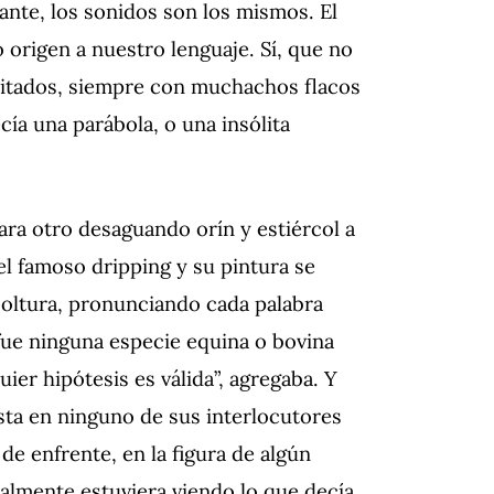
ante, los sonidos son los mismos. El
o origen a nuestro lenguaje. Sí, que no
ditados, siempre con muchachos flacos
cía una parábola, o una insólita
ara otro desaguando orín y estiércol a
 el famoso dripping y su pintura se
soltura, pronunciando cada palabra
fue ninguna especie equina o bovina
er hipótesis es válida”, agregaba. Y
ista en ninguno de sus interlocutores
a de enfrente, en la figura de algún
almente estuviera viendo lo que decía.