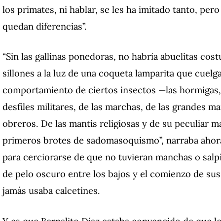
los primates, ni hablar, se les ha imitado tanto, per
quedan diferencias”.
“Sin las gallinas ponedoras, no habría abuelitas co
sillones a la luz de una coqueta lamparita que cuel
comportamiento de ciertos insectos —las hormigas, e
desfiles militares, de las marchas, de las grandes m
obreros. De las mantis religiosas y de su peculiar m
primeros brotes de sadomasoquismo”, narraba ahora 
para cerciorarse de que no tuvieran manchas o sal
de pelo oscuro entre los bajos y el comienzo de sus
jamás usaba calcetines.
Y es que Bernalito Díaz estaba convencido de que 