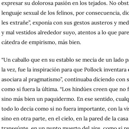
expresar su dolorosa pasión en los tejados. No obst
lenguaje sexual de los felinos, por consecuencia, di
les extrañe”, exponía con sus gestos austeros y me
y mal vestidos alrededor suyo, atentos a lo que pare
cátedra de empirismo, más bien.
“Un caballo que en su establo se mecía de un lado p
la vez, fue la inspiración para que Pollock inventara
asociara al pragmatismo”, continuaba diciendo con 
como si fuera la última. “Los hindúes creen que no 
sino más bien un paquidermo. En ese sentido, cualqui
todo lo decía como si no fuera importante, con la v
sino en otra parte, en el cielo, en la pared de la cas
transeúnte, en un punto muerto del aire, como si re