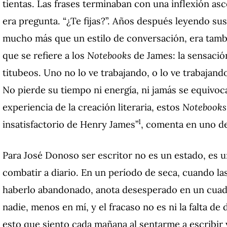
tientas. Las frases terminaban con una inflexión as
era pregunta. “¿Te fijas?”. Años después leyendo su
mucho más que un estilo de conversación, era tambi
que se refiere a los
Notebooks
de James: la sensación,
titubeos. Uno no lo ve trabajando, o lo ve trabajand
No pierde su tiempo ni energía, ni jamás se equivoca
experiencia de la creación literaria, estos
Notebooks
1
insatisfactorio de Henry James”
, comenta en uno d
Para José Donoso ser escritor no es un estado, es 
combatir a diario. En un período de seca, cuando la
haberlo abandonado, anota desesperado en un cuade
nadie, menos en mí, y el fracaso no es ni la falta de 
esto que siento cada mañana al sentarme a escribir y