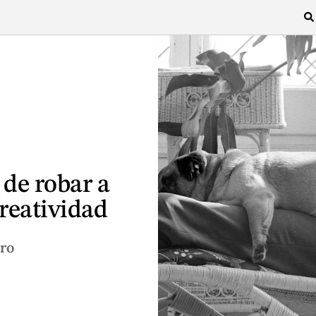
 de robar a
creatividad
bro