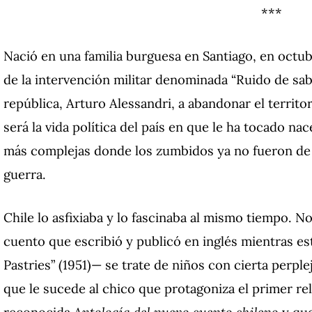
***
Nació en una familia burguesa en Santiago, en oct
de la intervención militar denominada “Ruido de sabl
república, Arturo Alessandri, a abandonar el territo
será la vida política del país en que le ha tocado n
más complejas donde los zumbidos ya no fueron de
guerra.
Chile lo asfixiaba y lo fascinaba al mismo tiempo
. N
cuento que escribió y publicó en inglés mientras 
Pastries” (1951)— se trate de niños con cierta perpl
que le sucede al chico que protagoniza el primer rel
reconocida
Antología del nuevo cuento chileno
y qu