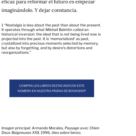
eficaz para reformar el futuro es empezar
imaginándolo. Y dejar constancia.
1
“Nostalgia is less about the past than about the present.
It operates through what Mikhail Bakhtin called an
historical inversion: the ideal that is not being lived now is
projected into the past. It is ‘memorialized’ as past,
crystallized into precious moments selected by memory,
but also by forgetting, and by desire’s distortions and
reorganizations.”
COMPRA LOS LIBROS DESTACADOS EN ESTE
NÚMERO EN NUESTRA PÁGINA DE BOOKSHOP
Imagen principal: Armando Morales,
Paysage avec Chien
Deux Baigneuses XXII
, 1996, óleo sobre lienzo.