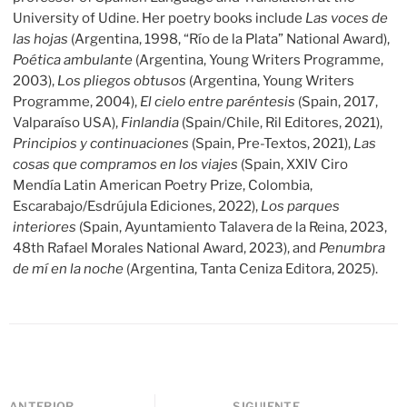
University of Udine. Her poetry books include
Las voces de
las hojas
(Argentina, 1998, “Río de la Plata” National Award),
Poética ambulante
(Argentina, Young Writers Programme,
2003),
Los pliegos obtusos
(Argentina, Young Writers
Programme, 2004),
El cielo entre paréntesis
(Spain, 2017,
Valparaíso USA),
Finlandia
(Spain/Chile, Ril Editores, 2021),
Principios y continuaciones
(Spain, Pre-Textos, 2021),
Las
cosas que compramos en los viajes
(Spain, XXIV Ciro
Mendía Latin American Poetry Prize, Colombia,
Escarabajo/Esdrújula Ediciones, 2022),
Los parques
interiores
(Spain, Ayuntamiento Talavera de la Reina, 2023,
48
th
Rafael Morales National Award, 2023), and
Penumbra
de mí en la noche
(Argentina, Tanta Ceniza Editora, 2025).
ANTERIOR
SIGUIENTE