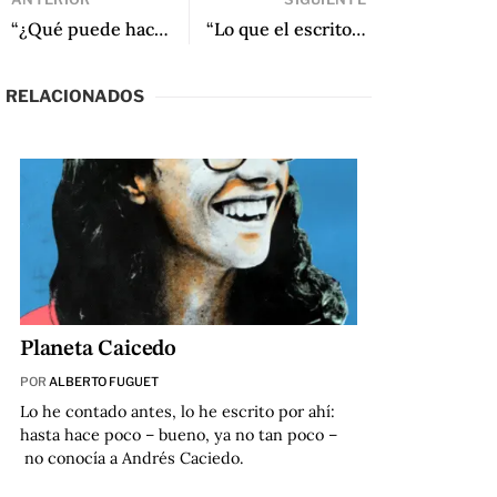
“¿Qué puede hacer la poesía?” Las artes poéticas de Gioconda Belli: de los tiempos de lucha a los tiempos de crueldad
“Lo que el escritor hace afecta al mundo”: Una entrevista a Gioconda Belli
RELACIONADOS
Planeta Caicedo
POR
ALBERTO FUGUET
L
o he contado antes, lo he escrito por ahí:
hasta hace poco – bueno, ya no
tan poco –
no conocía a Andrés Caciedo.